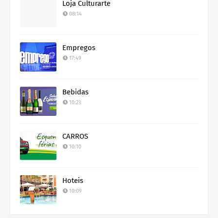
Loja Culturarte
08:14
Empregos
17:49
Bebidas
10:23
CARROS
10:10
Hoteis
10:09