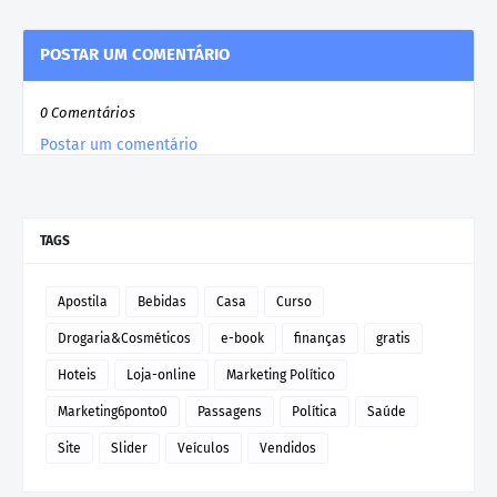
POSTAR UM COMENTÁRIO
0 Comentários
Postar um comentário
TAGS
Apostila
Bebidas
Casa
Curso
Drogaria&Cosméticos
e-book
finanças
gratis
Hoteis
Loja-online
Marketing Político
Marketing6ponto0
Passagens
Política
Saúde
Site
Slider
Veículos
Vendidos