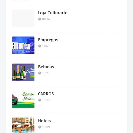
Loja Culturarte
08:14
Empregos
17:49
Bebidas
10:23
CARROS
10:10
Hoteis
10:09